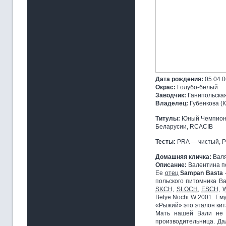
Дата рождения:
05.04.0
Окрас:
Голубо-белый
Заводчик:
Ганипольская
Владелец:
Губенкова (К
Титулы:
Юный Чемпион Р
Беларусии, RCACIB
Тесты:
PRA — чистый, P
Домашняя кличка:
Вал
Описание:
Валентина по
Ее
отец
Sampan Basta
польского питомника Ba
SKCH,
SLOCH,
ESCH,
Belye Nochi W 2001. Ем
«Рыжий» это эталон кит
Мать нашей Вали не 
производительница. Дал