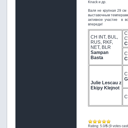
Knack и др.
Валя не крупная 29 см 
выставочным темперамен
активное участие в в
впереди!
C
CH INT, BUL,
RUS, RKF,
C
NET, BLR
Sampan
C
Basta
C
C
G
Julie Lescau z
Ekipy Klejnot
C
Rating: 5.0/
5
(9 votes cast