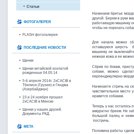
Статьи
Начинаем бритье мордоч
другой. Берем в руки м
ФОТОГАЛЕРЕЯ
работающую машинку око
чтобы не порезать собак
FLASH фотогалерея
Для начала можно сб
оставшуюся шерсть б
ПОСЛЕДНИЕ НОВОСТИ
машинку не выключайте.
нежная кожа и ее можно
Щенки
Сбрив по бокам, прист
Щенки китайской хохлатой
собаки, можно сдела
рожденные 04.05.14
перпендикулярно морде
5-6 апреля 2014г. 2xCACIB в
Тбилиси (Грузия) и Гянджа
Начинаете стричь на себ
(Азербайджан)
чувствительное место 
нравится собакам.
23 и 24 ноября прошел
2xCACIB в Минске
Теперь у нас осталось 
Щенки у наших друзей.
аккуратно бреем. Не за
Документы РКД.
большой палец и немно
постричь.
МЕТА
Половина работы сделан