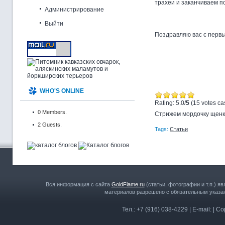
трахеи и заканчиваем п
Администрирование
Выйти
Поздравляю вас с перв
WHO'S ONLINE
Rating: 5.0/
5
(15 votes ca
0 Members.
Стрижем мордочку щенк
2 Guests.
Tags:
Статьи
Вся информация с сайта
GoldFlame.ru
(статьи, фотографии и т.п.) я
материалов разрешено с обязательным указан
Тел.: +7 (916) 038-4229 | E-mail: | C