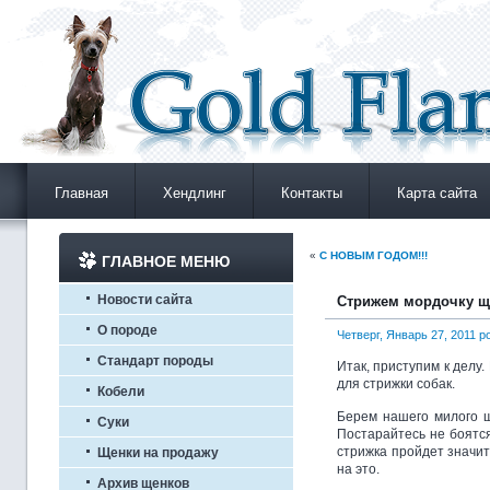
Главная
Хендлинг
Контакты
Карта сайта
«
С НОВЫМ ГОДОМ!!!
ГЛАВНОЕ МЕНЮ
Новости сайта
Стрижем мордочку щ
О породе
Четверг, Январь 27, 2011 p
Стандарт породы
Итак, приступим к делу
для стрижки собак.
Кобели
Берем нашего милого щ
Суки
Постарайтесь не боятся
стрижка пройдет значит
Щенки на продажу
на это.
Архив щенков